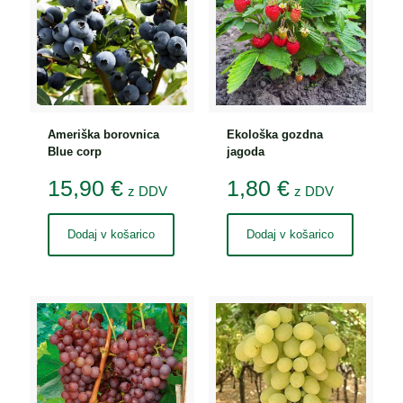
Ameriška borovnica
Ekološka gozdna
Blue corp
jagoda
15,90
€
1,80
€
z DDV
z DDV
Dodaj v košarico
Dodaj v košarico