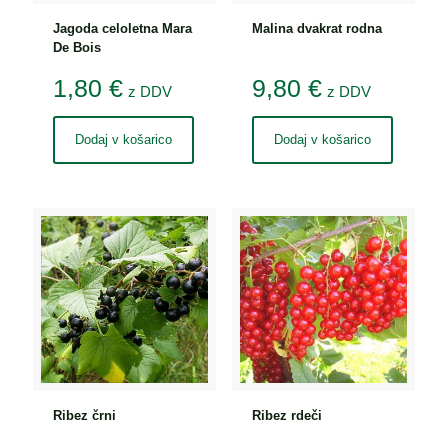
Jagoda celoletna Mara
Malina dvakrat rodna
De Bois
1,80
€
9,80
€
z DDV
z DDV
Dodaj v košarico
Dodaj v košarico
Ribez črni
Ribez rdeči