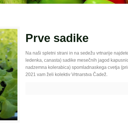
Prve sadike
Na naši spletni strani in na sedežu vrtnarije najdet
ledenka, canasta) sadike mesečnih jagod kapusnic (
nadzemna kolerabica) spomladnaskega cvetja (primu
2021 vam želi kolektiv Vrtnarstva Čadež.