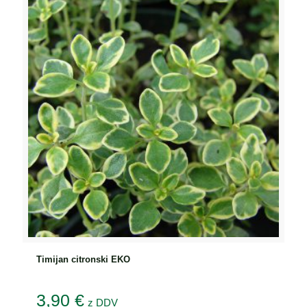
Timijan citronski EKO
3,90
€
z DDV